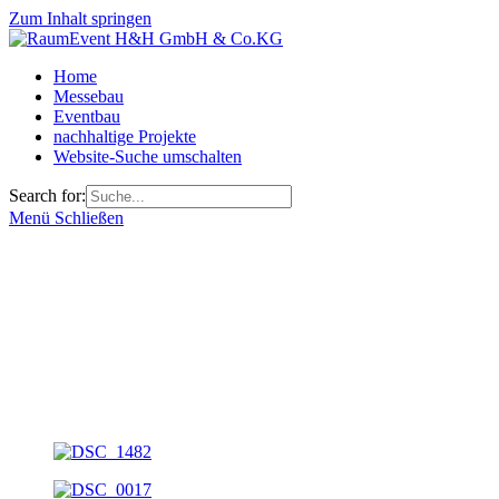
Zum Inhalt springen
Home
Messebau
Eventbau
nachhaltige Projekte
Website-Suche umschalten
Search for:
Menü
Schließen
Messestand: Zendesk
Auftraggeber: Zendesk
Jahr: seit 2016
Ort: Paris, CCW, Berlin
Größe: 16qm, 18qm, 30qm
Leistungen: Entwurf, Projektleitung, Grafikproduktion,
Messebau