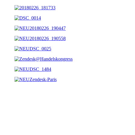
Messestand: Sabio
Auftraggeber: Sabio
Jahr: seit 2016
Ort: CCW, Berlin
Größe: 20qm
Leistungen: Entwurf, Projektleitung, Grafikproduktion,
Messebau