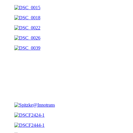
Messestand: Spitzke
Auftraggeber: Werbestudio Hohmann
Jahr: 2011
Ort: Innotrans, Berlin
Größe: 308qm
Leistungen: Entwurf, Projektleitung mit G. Cannella