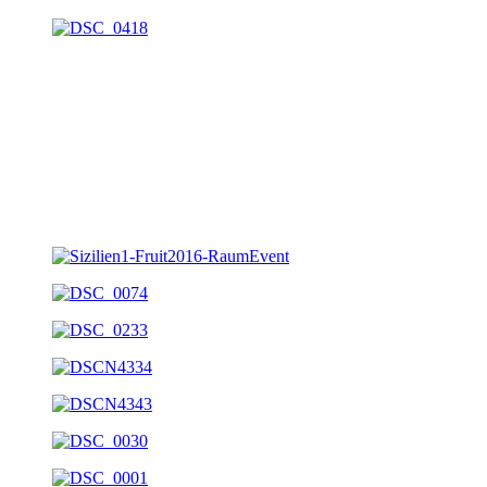
Messestand: Gemeinschaftsstand Sizilien
Auftraggeber: MB Capital Services
Jahr: seit 2016
Ort: Fruit Logistica, Berlin
Größe: 350qm
Leistungen: Entwurf, Projektleitung, Grafikproduktion,
Messebau