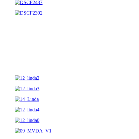
Messestand: MVDA/Linda
Auftraggeber: MVDA/Linda
Jahr: 2006-2016
Ort: Expopharm Düsseldorf/München
Größe: 100-150qm
Leistungen: Entwurf (zT), Ausführungsplanung,
Projektleitung