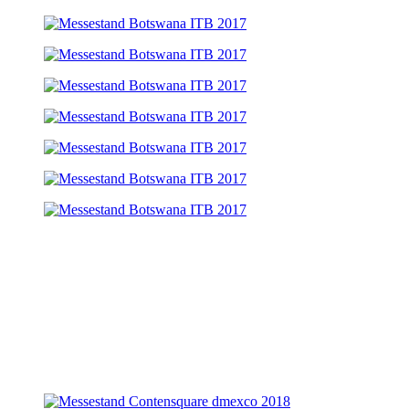
Messestand: Contentsquare
Auftraggeber: Contentsquare
Jahr: 2018
Ort: dmexco Köln
Größe: 27qm
Leistungen: Entwurf, Projektleitung, Grafikproduktion,
Messebau